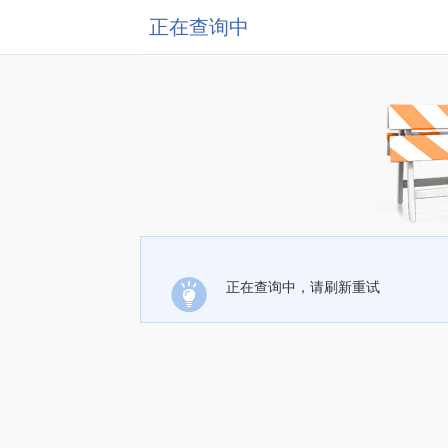
正在查询中
正在查询中，请刷新重试